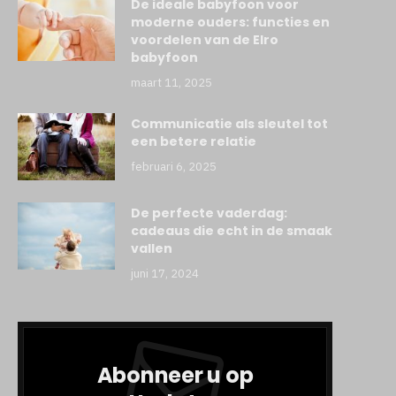
De ideale babyfoon voor
moderne ouders: functies en
voordelen van de Elro
babyfoon
maart 11, 2025
Communicatie als sleutel tot
een betere relatie
februari 6, 2025
De perfecte vaderdag:
cadeaus die echt in de smaak
vallen
juni 17, 2024
Abonneer u op