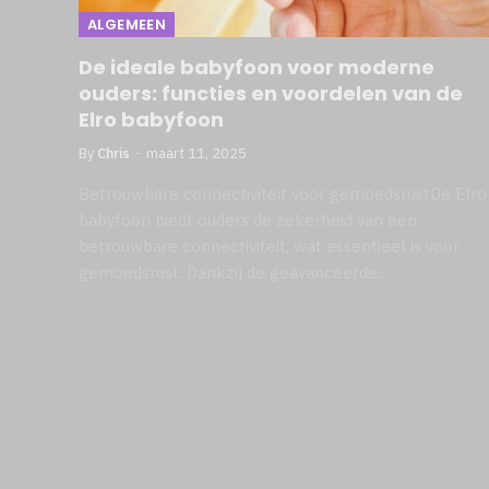
ALGEMEEN
De ideale babyfoon voor moderne
ouders: functies en voordelen van de
Elro babyfoon
By
Chris
maart 11, 2025
Betrouwbare connectiviteit voor gemoedsrustDe Elro
babyfoon biedt ouders de zekerheid van een
betrouwbare connectiviteit, wat essentieel is voor
gemoedsrust. Dankzij de geavanceerde…