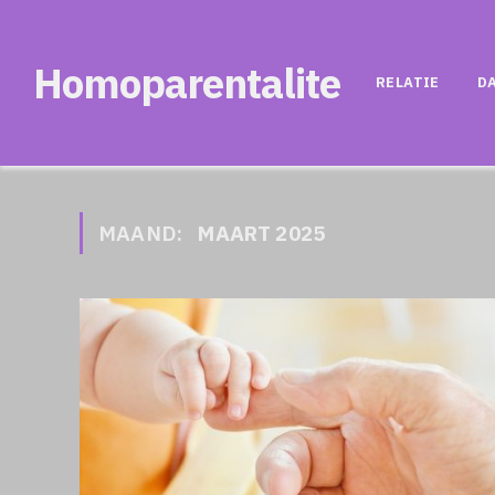
Homoparentalite
RELATIE
D
MAAND:
MAART 2025